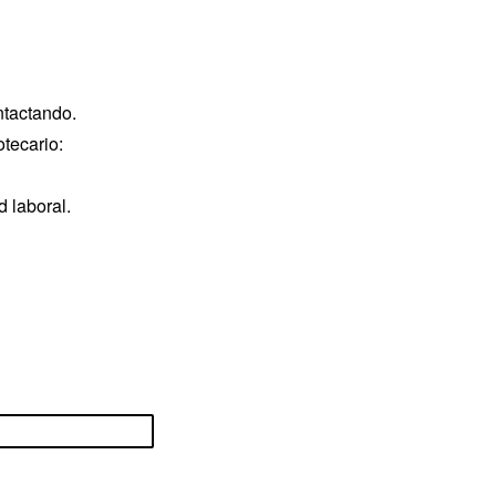
ntactando.
otecario:
 laboral.